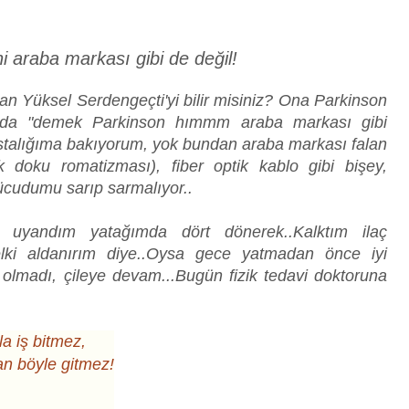
i araba markası gibi de değil!
 Yüksel Serdengeçti'yi bilir misiniz? Ona Parkinson
ğunda "demek Parkinson hımmm araba markası gibi
astalığıma bakıyorum, yok bundan araba markası falan
k doku romatizması), fiber optik kablo gibi bişey,
ücudumu sarıp sarmalıyor..
a uyandım yatağımda dört dönerek..Kalktım ilaç
belki aldanırım diye..Oysa gece yatmadan önce iyi
olmadı, çileye devam...Bugün fizik tedavi doktoruna
a iş bitmez,
n böyle gitmez!