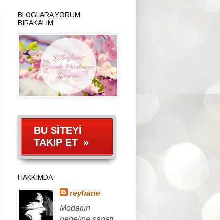
BLOGLARA YORUM
BIRAKALIM
BU SİTEYİ
TAKİP ET »
HAKKIMDA
reyhane
Modanın
geneline,sanatı