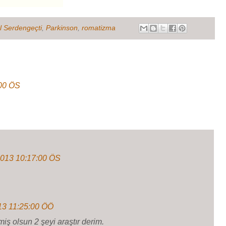
 Serdengeçti
,
Parkinson
,
romatizma
:00 ÖS
2013 10:17:00 ÖS
13 11:25:00 ÖÖ
iş olsun 2 şeyi araştır derim.