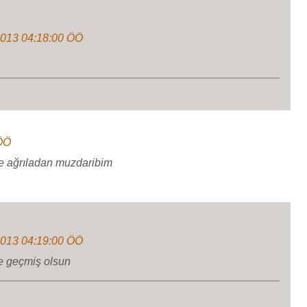
2013 04:18:00 ÖÖ
 ÖÖ
e ağrıladan muzdaribim
2013 04:19:00 ÖÖ
de geçmiş olsun