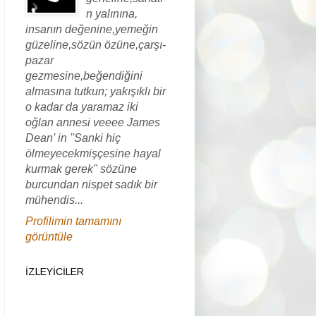
n yalınına,
insanın değenine,yemeğin
güzeline,sözün özüne,çarşı-
pazar
gezmesine,beğendiğini
almasına tutkun; yakışıklı bir
o kadar da yaramaz iki
oğlan annesi veeee James
Dean' in "Sanki hiç
ölmeyecekmişçesine hayal
kurmak gerek" sözüne
burcundan nispet sadık bir
mühendis...
Profilimin tamamını
görüntüle
İZLEYICILER