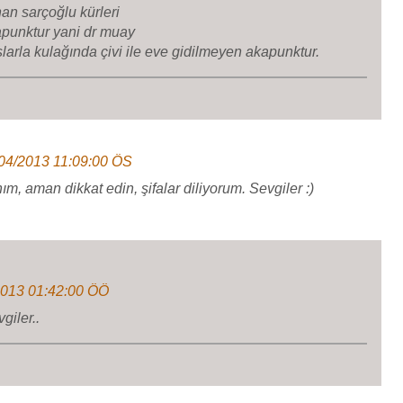
nan sarçoğlu kürleri
apunktur yani dr muay
arla kulağında çivi ile eve gidilmeyen akapunktur.
04/2013 11:09:00 ÖS
 aman dikkat edin, şifalar diliyorum. Sevgiler :)
2013 01:42:00 ÖÖ
giler..