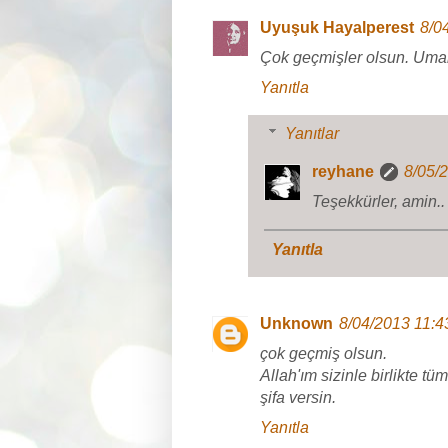
Uyuşuk Hayalperest
8/0
Çok geçmişler olsun. Umarı
Yanıtla
Yanıtlar
reyhane
8/05/
Teşekkürler, amin..
Yanıtla
Unknown
8/04/2013 11:4
çok geçmiş olsun.
Allah'ım sizinle birlikte tü
şifa versin.
Yanıtla