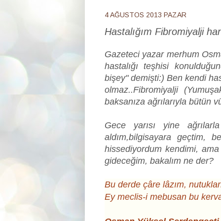
4 AĞUSTOS 2013 PAZAR
Hastalığım Fibromiyalji han
Gazeteci yazar merhum Osman
hastalığı teşhisi konuldu
bişey" demişti:) Ben kendi h
olmaz..Fibromiyalji (Yumuşa
baksanıza ağrılarıyla bütün v
Gece yarısı yine ağrılarl
aldım,bilgisayara geçtim, 
hissediyordum kendimi, ama 
gideceğim, bakalım ne der?
Bu derde çâre lâzım, nutuklarl
Ey meclis-i mebusan bu kerva