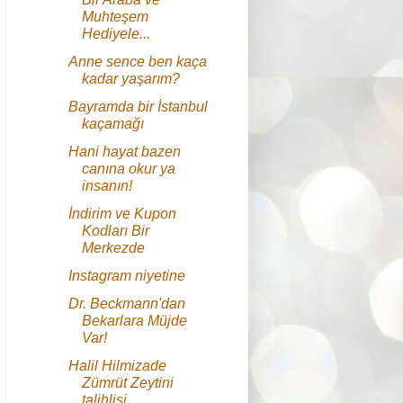
Muhteşem
Hediyele...
Anne sence ben kaça
kadar yaşarım?
Bayramda bir İstanbul
kaçamağı
Hani hayat bazen
canına okur ya
insanın!
İndirim ve Kupon
Kodları Bir
Merkezde
Instagram niyetine
Dr. Beckmann'dan
Bekarlara Müjde
Var!
Halil Hilmizade
Zümrüt Zeytini
talihlisi