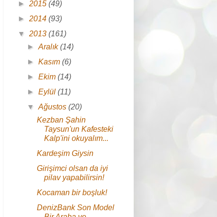
►
2015
(49)
►
2014
(93)
▼
2013
(161)
►
Aralık
(14)
►
Kasım
(6)
►
Ekim
(14)
►
Eylül
(11)
▼
Ağustos
(20)
Kezban Şahin
Taysun'un Kafesteki
Kalp'ini okuyalım...
Kardeşim Giysin
Girişimci olsan da iyi
pilav yapabilirsin!
Kocaman bir boşluk!
DenizBank Son Model
Bir Araba ve