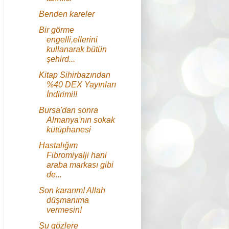
Benden kareler
Bir görme
engelli,ellerini
kullanarak bütün
şehird...
Kitap Sihirbazından
%40 DEX Yayınları
İndirimi!!
Bursa'dan sonra
Almanya'nın sokak
kütüphanesi
Hastalığım
Fibromiyalji hani
araba markası gibi
de...
Son kararım! Allah
düşmanıma
vermesin!
Şu gözlere