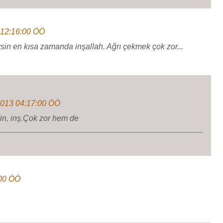
 12:16:00 ÖÖ
rsin en kısa zamanda inşallah. Ağrı çekmek çok zor...
2013 04:17:00 ÖÖ
in, inş.Çok zor hem de
:00 ÖÖ