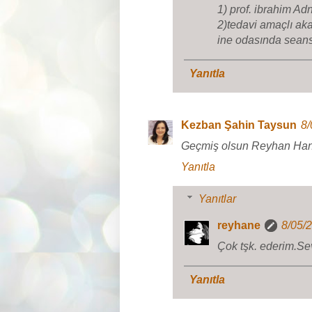
1) prof. ibrahim Ad
2)tedavi amaçlı ak
ine odasında seansl
Yanıtla
Kezban Şahin Taysun
8/
Geçmiş olsun Reyhan Hanım,
Yanıtla
Yanıtlar
reyhane
8/05/
Çok tşk. ederim.Sev
Yanıtla