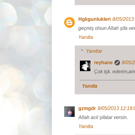
Hgkgunlukleri
8/05/2013
geçmiş olsun Allah şifa ve
Yanıtla
Yanıtlar
reyhane
8/05/
Çok tşk. ederim,am
Yanıtla
gzmgdr
8/05/2013 12:19
Allah acil şifalar versin.
Yanıtla